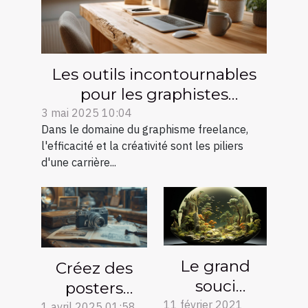
Les outils incontournables
pour les graphistes
freelances optimiser son
3 mai 2025 10:04
Dans le domaine du graphisme freelance,
workflow et sa créativité
l'efficacité et la créativité sont les piliers
d'une carrière...
Le grand
Créez des
souci
posters
écologique
11 février 2021
personnalisés
1 avril 2025 01:58