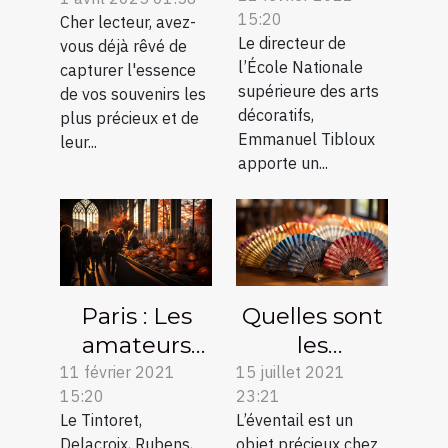
15:20
Cher lecteur, avez-
de notre
pour
Le directeur de
vous déjà rêvé de
époque en
immortaliser
l’École Nationale
capturer l'essence
réalisation
vos
supérieure des arts
de vos souvenirs les
par les
moments
décoratifs,
plus précieux et de
artistes et
Emmanuel Tibloux
leur...
apporte un...
les designers
Paris : Les
Quelles sont
amateurs
les
d'art et leur
différentes
11 février 2021
15 juillet 2021
15:20
23:21
RDV au sein
catégories
Le Tintoret,
L’éventail est un
des églises
d’éventail
Delacroix, Rubens,
objet précieux chez